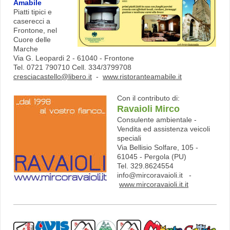
Amabile
Piatti tipici e
caserecci a
Frontone, nel
Cuore delle
Marche
Via G. Leopardi 2 - 61040 - Frontone
Tel. 0721 790710 Cell. 334/3799708
cresciacastello@libero.it
-
www.ristoranteamabile.it
Con il contributo di:
Ravaioli Mirco
Consulente ambientale -
Vendita ed assistenza veicoli
speciali
Via Bellisio Solfare, 105 -
61045 - Pergola (PU)
Tel. 329.8624554
info@mircoravaioli.it -
www.mircoravaioli.it.it