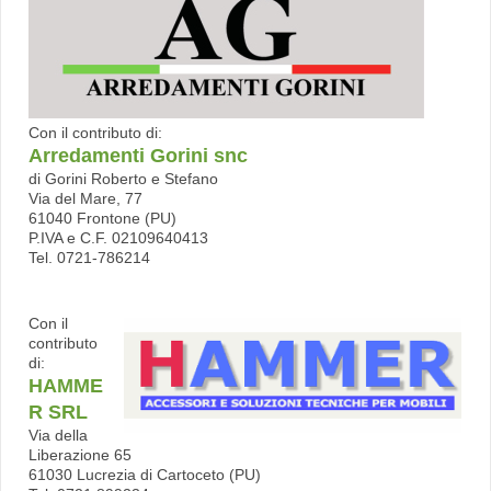
Con il contributo di:
Arredamenti Gorini snc
di Gorini Roberto e Stefano
Via del Mare, 77
61040 Frontone (PU)
P.IVA e C.F. 02109640413
Tel. 0721-786214
Con il
contributo
di:
HAMME
R SRL
Via della
Liberazione 65
61030 Lucrezia di Cartoceto (PU)