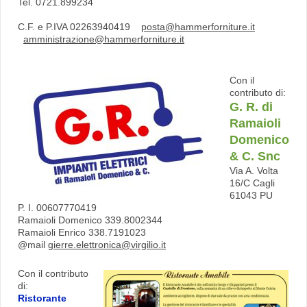
Tel. 0721.899234
C.F. e P.IVA 02263940419
posta@hammerforniture.it
amministrazione@hammerforniture.it
Con il
contributo di:
G. R. di
Ramaioli
Domenico
& C. Snc
Via A. Volta
16/C Cagli
61043 PU
P. I. 00607770419
Ramaioli Domenico 339.8002344
Ramaioli Enrico 338.7191023
@mail
gierre.elettronica@virgilio.it
Con il contributo
di:
Ristorante