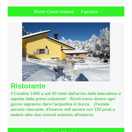
Monte Catria Impianti il gestore
Ristorante
Il Cotaline 1400 a soli 50 metri dall'arrivo della telecabina vi
aspetta dalla prima colazione! Ricchi menù diversi ogni
giorno sapranno darvi l'acquolina in bocca. D'estate
servizio ristorante, d'inverno self service con 150 posti a
sedere oltre due comodi solarium all'esterno.